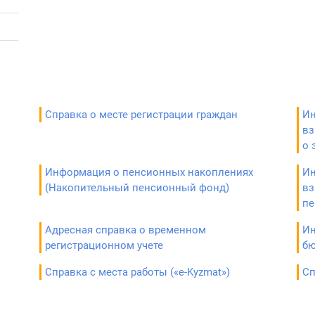
Справка о месте регистрации граждан
Ин
вз
о 
Информация о пенсионных накоплениях
Ин
(Накопительный пенсионный фонд)
вз
пе
Адресная справка о временном
Ин
регистрационном учете
б
Справка с места работы («е-Kyzmat»)
Сп