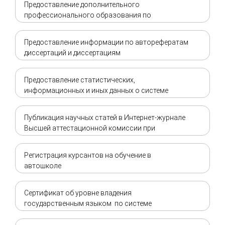
Предоставление дополнительного
профессионального образования по
первоначальной подготовке, переподготовке и
повышению квалификации авиационного
Предоставление информации по авторефератам
персонала
диссертаций и диссертациям
Предоставление статистических,
информационных и иных данных о системе
образования и науки для физических и
юридических лиц
Публикация научных статей в Интернет-журнале
Высшей аттестационной комиссии при
Правительстве Кыргызской Республики
Регистрация курсантов на обучение в
автошколе
Сертификат об уровне владения
государственным языком по системе
"Кыргызтест"