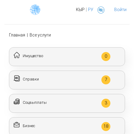
|
КЫР
РУ
Войти
Главная
|
Все услуги
Имущество
0
Справки
7
Соцвыплаты
3
Бизнес
18