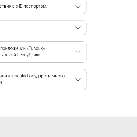
твия с e-ID паспортом.
 приложении «Tunduk»
гызской Республики
нии «Tunduk» Государственного
и