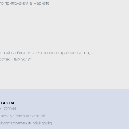
го приложения в маркете
ытий в области электронного правительства, а
рственных услуг
НТАКТЫ
с: 720044
шкек, ул.Токтоналиева, 96
l: contactcenter@tunduk.gov.kg