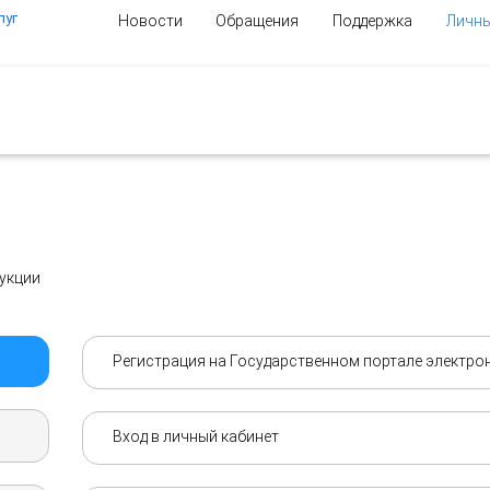
луг
Новости
Обращения
Поддержка
Личны
укции
Регистрация на Государственном портале электро
Вход в личный кабинет