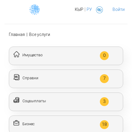
|
КЫР
РУ
Войти
Главная
|
Все услуги
Имущество
0
Справки
7
Соцвыплаты
3
Бизнес
18