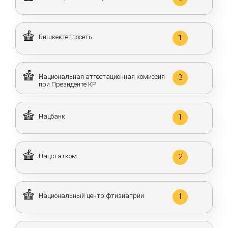
Бишкектеплосеть
1
Национальная аттестационная комиссия
3
при Президенте КР
Нацбанк
1
Нацстатком
2
Национальный центр фтизиатрии
1