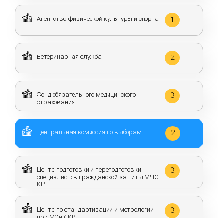
Агентство физической культуры и спорта
1
Ветеринарная служба
2
Фонд обязательного медицинского
3
страхования
Центральная комиссия по выборам
2
Центр подготовки и переподготовки
3
специалистов гражданской защиты МЧС
КР
Центр по стандартизации и метрологии
3
при МЭиК КР