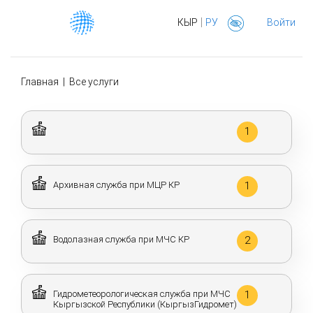
|
КЫР
РУ
Войти
Главная
|
Все услуги
1
Архивная служба при МЦР КР
1
Водолазная служба при МЧС КР
2
Гидрометеорологическая служба при МЧС
1
Кыргызской Республики (КыргызГидромет)