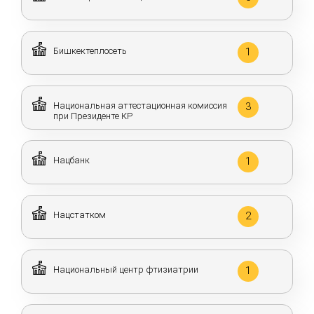
Бишкектеплосеть
1
Национальная аттестационная комиссия
3
при Президенте КР
Нацбанк
1
Нацстатком
2
Национальный центр фтизиатрии
1