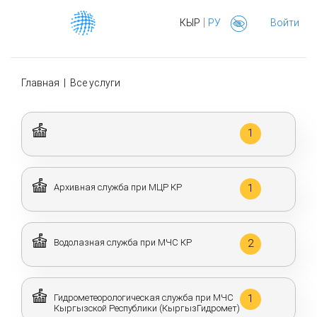
|
КЫР
РУ
Войти
Главная
|
Все услуги
1
Архивная служба при МЦР КР
1
Водолазная служба при МЧС КР
2
Гидрометеорологическая служба при МЧС
1
Кыргызской Республики (КыргызГидромет)