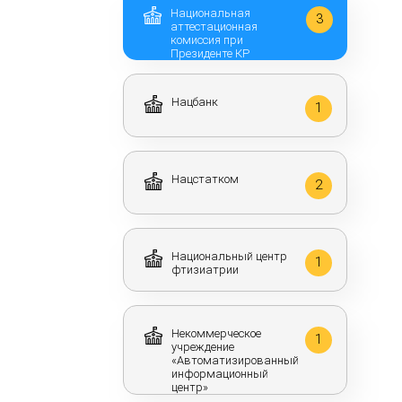
Национальная
3
аттестационная
комиссия при
Президенте КР
Нацбанк
1
Нацстатком
2
Национальный центр
1
фтизиатрии
Некоммерческое
1
учреждение
«Автоматизированный
информационный
центр»