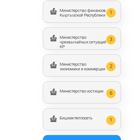
Министерство финансов
1
Кыргызской Республики
Министерство
3
чрезвычайных ситуаций
КР
Министерство
2
экономики и коммерции
Министерство юстиции
6
Бишкектеплосеть
1