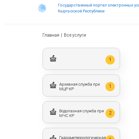
Государственный портал электронных ус
Кыргызской Республики
Главная
|
Все услуги
1
Архивная служба при
1
МЦР КР
Водолазная служба при
2
МЧС КР
Гидрометеорологическая