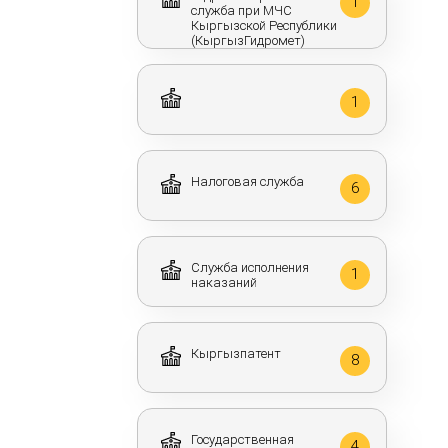
1
служба при МЧС
Кыргызской Республики
(КыргызГидромет)
1
Налоговая служба
6
Служба исполнения
1
наказаний
Кыргызпатент
8
Государственная
4