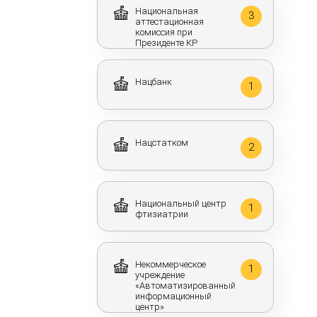
Национальная
3
аттестационная
комиссия при
Президенте КР
Нацбанк
1
Нацстатком
2
Национальный центр
1
фтизиатрии
Некоммерческое
1
учреждение
«Автоматизированный
информационный
центр»