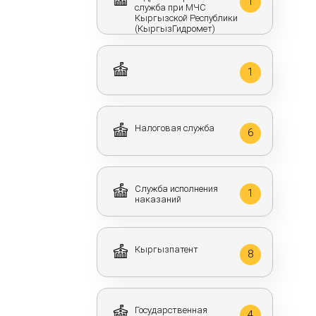
1
служба при МЧС
Кыргызской Республики
(КыргызГидромет)
1
Налоговая служба
6
Служба исполнения
1
наказаний
Кыргызпатент
8
Государственная
4