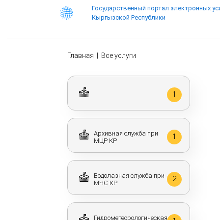
Государственный портал электронных ус
Кыргызской Республики
Главная
|
Все услуги
1
Архивная служба при
1
МЦР КР
Водолазная служба при
2
МЧС КР
Гидрометеорологическая