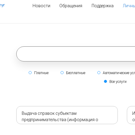
луг
Новости
Обращения
Поддержка
Личны
Платные
Бесплатные
Автоматические ус
Все услуги
Выдача справок субъектам
И
предпринимательства (информация о
о
признании/не признании банкротом
субъектов предпринимательства)