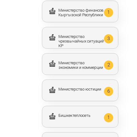
Министерство финансов
1
Кыргызской Республики
Министерство
3
чрезвычайных ситуаций
КР
Министерство
2
экономики и коммерции
Министерство юстиции
6
Бишкектеплосеть
1