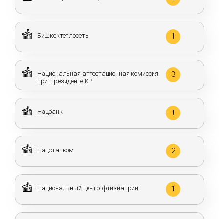
Бишкектеплосеть
1
Национальная аттестационная комиссия
3
при Президенте КР
Нацбанк
1
Нацстатком
2
Национальный центр фтизиатрии
1