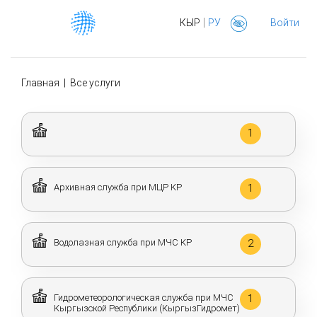
|
КЫР
РУ
Войти
Главная
|
Все услуги
1
Архивная служба при МЦР КР
1
Водолазная служба при МЧС КР
2
Гидрометеорологическая служба при МЧС
1
Кыргызской Республики (КыргызГидромет)