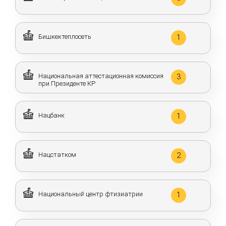
Бишкектеплосеть
1
Национальная аттестационная комиссия
3
при Президенте КР
Нацбанк
1
Нацстатком
2
Национальный центр фтизиатрии
1