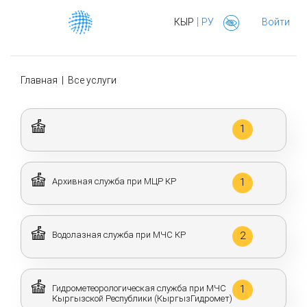
|
КЫР
РУ
Войти
Главная
|
Все услуги
1
Архивная служба при МЦР КР
1
Водолазная служба при МЧС КР
2
Гидрометеорологическая служба при МЧС
1
Кыргызской Республики (КыргызГидромет)