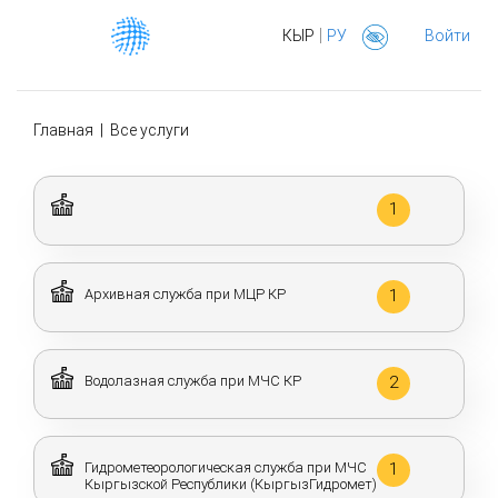
|
КЫР
РУ
Войти
Главная
|
Все услуги
1
Архивная служба при МЦР КР
1
Водолазная служба при МЧС КР
2
Гидрометеорологическая служба при МЧС
1
Кыргызской Республики (КыргызГидромет)