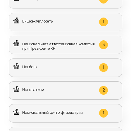
Бишкектеплосеть
1
Национальная аттестационная комиссия
3
при Президенте КР
Нацбанк
1
Нацстатком
2
Национальный центр фтизиатрии
1