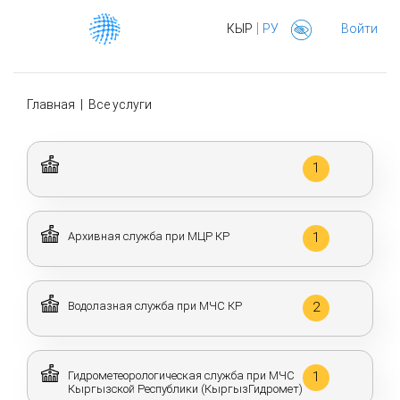
|
КЫР
РУ
Войти
Главная
|
Все услуги
1
Архивная служба при МЦР КР
1
Водолазная служба при МЧС КР
2
Гидрометеорологическая служба при МЧС
1
Кыргызской Республики (КыргызГидромет)