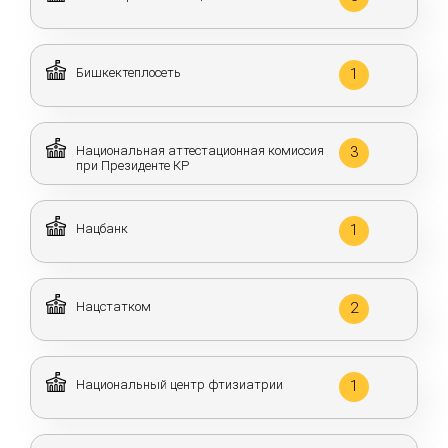
Бишкектеплосеть
1
Национальная аттестационная комиссия
3
при Президенте КР
Нацбанк
1
Нацстатком
2
Национальный центр фтизиатрии
1