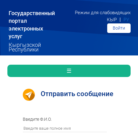
Государственный
Режим для слабовидящих
|
КЫР
РУ
портал
электронных
Войти
услуг
Кыргызской
Республики
☰
Отправить сообщение
Введите Ф.И.О.