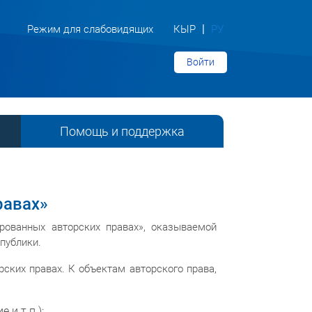
|
Режим для слабовидящих
КЫР
РУ
Войти
Помощь и поддержка
равах»
рованных авторских правах», оказываемой
публики.
ских правах. К объектам авторского права,
и т.п.);