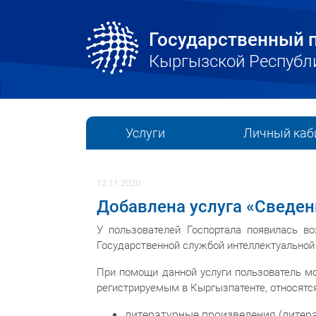
Государственный п
Кыргызской Республ
Услуги
Личный каб
12.11.2020
Добавлена услуга «Сведен
У пользователей Госпортала появилась в
Государственной службой интеллектуальной
При помощи данной услуги пользователь мо
регистрируемым в Кыргызпатенте, относятся
литературные произведения (литера