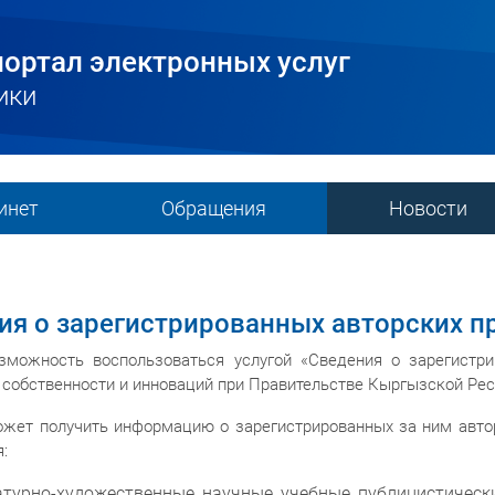
ортал электронных услуг
ики
инет
Обращения
Новости
ия о зарегистрированных авторских п
озможность воспользоваться услугой «Сведения о зарегистри
 собственности и инноваций при Правительстве Кыргызской Рес
жет получить информацию о зарегистрированных за ним автор
:
турно-художественные, научные, учебные, публицистические 