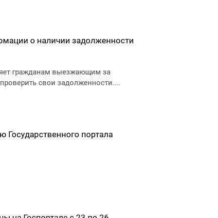
ормации о наличии задолженности
ляет гражданам выезжающим за
роверить свои задолженности....
ю Государственного портала
ы на Госпортале с 23 по 26