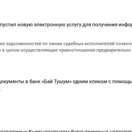
запустил новую электронную услугу для получения инф
рке задолженностей по линии судебных исполнителей позво
и в целом осуществляющие правоотношения предварительно п
документы в банк «Бай Тушум» одним кликом с помощь
.
ставляемые Кыргызпатентом будут временно недоступн