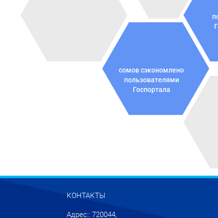
п
Г
сомов сэкономлено
пользователями
Госпортала
КОНТАКТЫ
Адрес:: 720044,