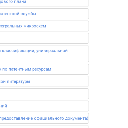
дового плана
патентной службы
тегральных микросхем
 классификации, универсальной
х по патентным ресурсам
кой литературы
ений
(предоставление официального документа)