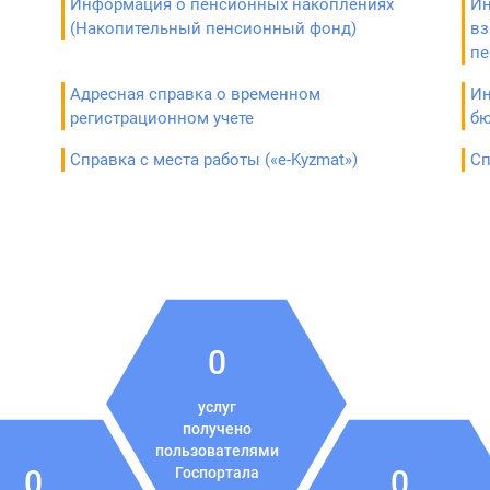
Информация о пенсионных накоплениях
Ин
(Накопительный пенсионный фонд)
вз
пе
Адресная справка о временном
Ин
регистрационном учете
б
Справка с места работы («е-Kyzmat»)
Сп
0
услуг
получено
пользователями
0
Госпортала
0