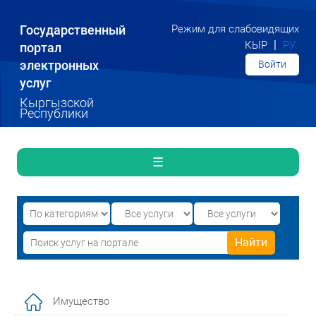
Государственный
Режим для слабовидящих
|
КЫР
РУ
портал
электронных
Войти
услуг
Кыргызской
Республики
☰
Имущество